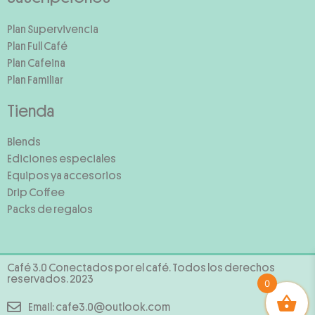
Plan Supervivencia
Plan Full Café
Plan Cafeina
Plan Familiar
Tienda
Blends
Ediciones especiales
Equipos ya accesorios
Drip Coffee
Packs de regalos
Café 3.0 Conectados por el café. Todos los derechos
reservados. 2023
0
Email: cafe3.0@outlook.com