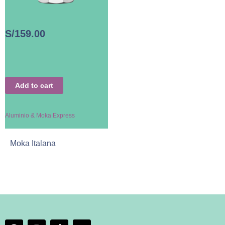
S/
159.00
Add to cart
Aluminio & Moka Express
Moka Italana